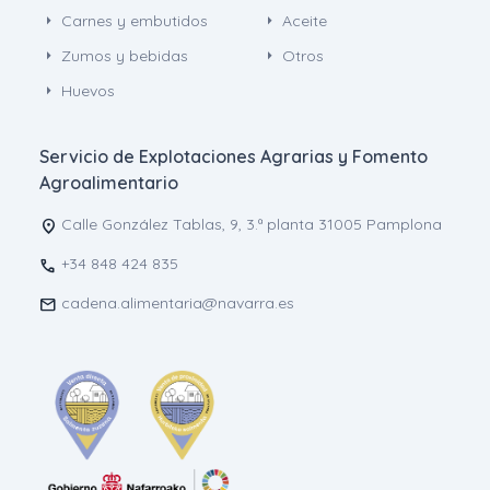
arrow_right
arrow_right
Carnes y embutidos
Aceite
arrow_right
arrow_right
Zumos y bebidas
Otros
arrow_right
Huevos
Servicio de Explotaciones Agrarias y Fomento
Agroalimentario
Calle González Tablas, 9, 3.ª planta 31005 Pamplona
location_on
+34 848 424 835
call
cadena.alimentaria@navarra.es
mail