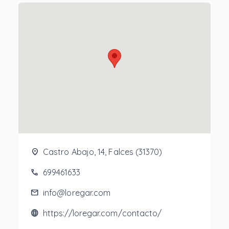
location_on
Castro Abajo, 14, Falces (31370)
phone
699461633
mail
info@loregar.com
language
https://loregar.com/contacto/