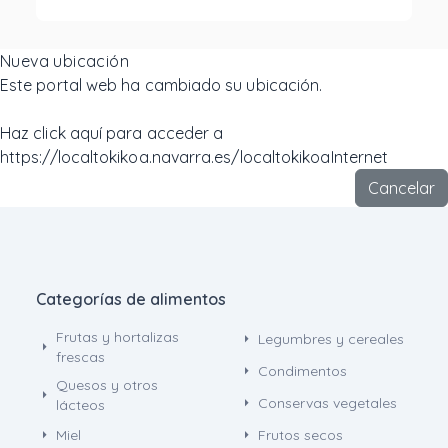
Nueva ubicación
Este portal web ha cambiado su ubicación.
Haz click aquí para acceder a
https://localtokikoa.navarra.es/localtokikoaInternet
Cancelar
Categorías de alimentos
Frutas y hortalizas
arrow_right
Legumbres y cereales
arrow_right
frescas
arrow_right
Condimentos
Quesos y otros
arrow_right
arrow_right
Conservas vegetales
lácteos
arrow_right
arrow_right
Miel
Frutos secos