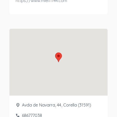
https://www.miel11144.com
location_on
Avda de Navarra, 44, Corella (31591)
phone
686777038