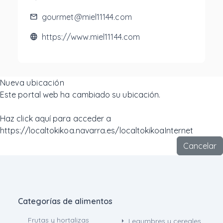
mail
gourmet@miel11144.com
language
https://www.miel11144.com
Nueva ubicación
Este portal web ha cambiado su ubicación.
Haz click aquí para acceder a
https://localtokikoa.navarra.es/localtokikoaInternet
Cancelar
Categorías de alimentos
Frutas y hortalizas
arrow_right
Legumbres y cereales