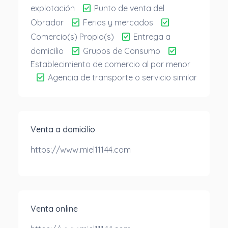
check_box
explotación
Punto de venta del
check_box
check_box
Obrador
Ferias y mercados
check_box
Comercio(s) Propio(s)
Entrega a
check_box
check_box
domicilio
Grupos de Consumo
Establecimiento de comercio al por menor
check_box
Agencia de transporte o servicio similar
Venta a domicilio
https://www.miel11144.com
Venta online