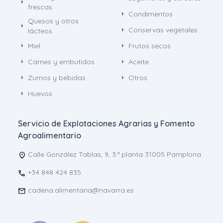
arrow_right
frescas
arrow_right
Condimentos
Quesos y otros
arrow_right
arrow_right
Conservas vegetales
lácteos
arrow_right
arrow_right
Miel
Frutos secos
arrow_right
arrow_right
Carnes y embutidos
Aceite
arrow_right
arrow_right
Zumos y bebidas
Otros
arrow_right
Huevos
Servicio de Explotaciones Agrarias y Fomento
Agroalimentario
Calle González Tablas, 9, 3.ª planta 31005 Pamplona
location_on
+34 848 424 835
call
cadena.alimentaria@navarra.es
mail